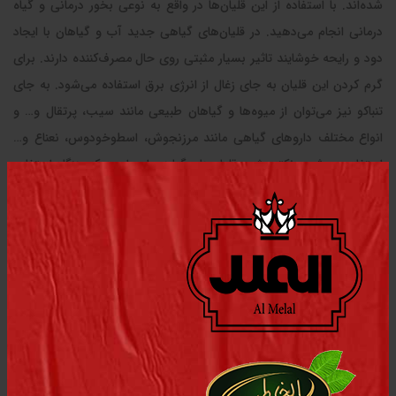
شده‌اند. با استفاده از این قلیان‌ها در واقع به نوعی بخور درمانی و گیاه
درمانی انجام می‌دهید. در قلیان‌های گیاهی جدید آب و گیاهان با ایجاد
دود و رایحه خوشایند تاثیر بسیار مثبتی روی حال مصرف‌کننده دارند. برای
گرم کردن این قلیان به جای زغال از انرژی برق استفاده می‌شود‌. به جای
تنباکو نیز می‌توان از میوه‌ها و گیاهان طبیعی مانند سیب، پرتقال و… و
انواع مختلف داروهای گیاهی مانند مرزنجوش، اسطوخودوس، نعناع و…
استفاده می‌شود. نکته مثبت قلیان‌های گیاهی این است که هنگام استفاده
از آن‌ها هیچگونه ماده شیمیایی وارد بدن نمی‌شود زیرا مانند تنباکوهای
میوه‌ای در ترکیبات آن از هیچگونه مواد افزودنی و شیمیایی استفاده نشده
است‌
در این مقاله درباره کاربردهای قلیان در طب سنتی حرف زدیم و توضیح
دادیم که این وسیله اگر به درستی استفاده شود نه تنها برای بدن مضر
نیست بلکه می‌تواند به درمان بیماری‌هایی مانند عفونت ریه، سینوزیت،
سفلیس و همچنین تغییر مزاج افراد از سرد به گرم و از گرم به سرد کمک
زیادی کند. امید‌واریم خواندن این مطلب باعث افزایش اطلاعات عمومی