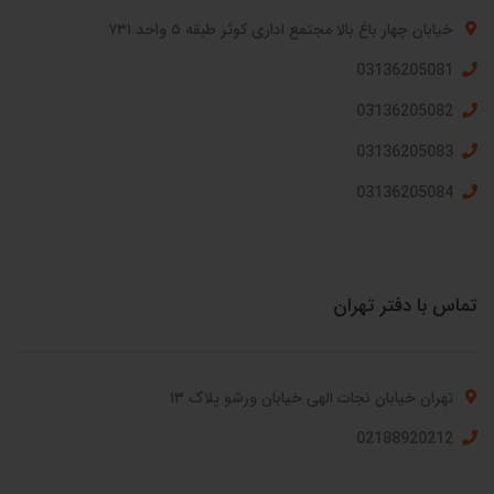
خیابان چهار باغ بالا مجتمع اداری کوثر طبقه ۵ واحد ۷۳۱
03136205081
03136205082
03136205083
03136205084
تماس با دفتر تهران
تهران خیابان نجات الهی خیابان ورشو پلاک ۱۳
02188920212