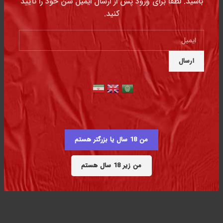
باشید. لطفاً برای ورود پس از ارسال ایمیل سن خود را تأیید
03136205081
کنید.
03136205082
03136205083
03136205084
تماس با دفتر تهران
من 18 سال یا بزرگتر هستم
تهران خیابان نجات الهی خیابان ورشو پلاک ۱۳
من زیر 18 سال هستم
02188920212