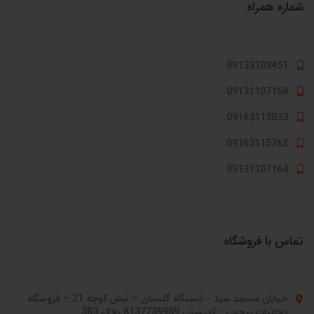
شماره همراه
09133103451
09131107168
09163113033
09163115762
09131107164
تماس با فروشگاه
خیابان مسجد سید - ایستگاه گلستان – نبش کوچه 21 – فروشگاه
دخانیات پرچمی - کدپستی 8137739959 پلاک 383