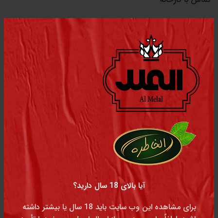
آدرس کارخانه : شهرک صنعتی بزرگ شرق اصفهان- خیابان چهارم
غربی- پلاک 34
03146412833
03146412834
03146412835
03146412836
تماس با دفتر مرکزی
آیا بالای 18 سال دارید؟
برای مشاهده این وب سایت باید 18 سال یا بیشتر داشته
خیابان چهار باغ بالا مجتمع اداری کوثر طبقه ۵ واحد ۷۳۱