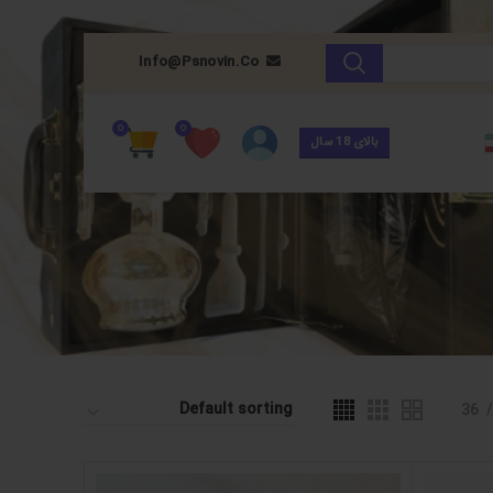
Info@psnovin.co
0
0
بالای 18 سال
36