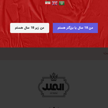
من 18 سال یا بزرگتر هستم
من زیر 18 سال هستم
ست