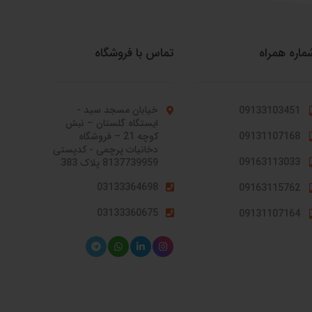
ماره همراه
تماس با فروشگاه
خیابان مسجد سید -
09133103451
ایستگاه گلستان – نبش
کوچه 21 – فروشگاه
09131107168
دخانیات پرچمی - کدپستی
09163113033
8137739959 پلاک 383
03133364698
09163115762
03133360675
09131107164