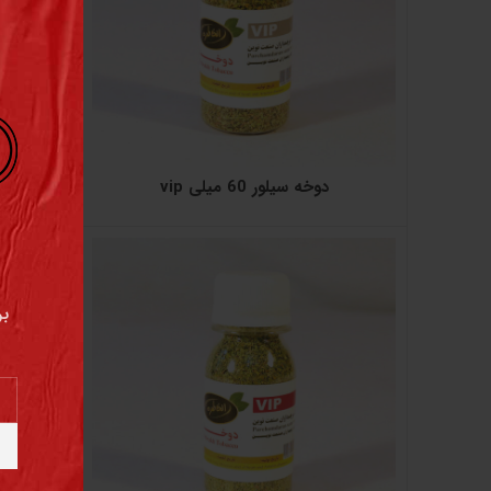
دوخه سیلور 60 میلی vip