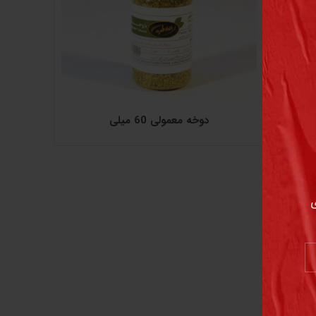
دوخه معمولی 60 میلی
ای