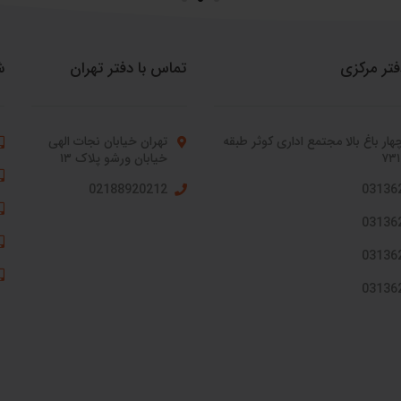
فتر مرکزی
تماس با دفتر تهران
ش
هار باغ بالا مجتمع اداری کوثر طبقه
تهران خیابان نجات الهی
خیابان ورشو پلاک ۱۳
02188920212
03136
03136
03136
03136