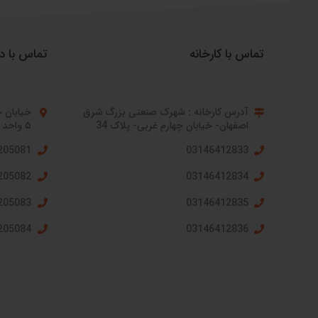
تماس با کارخانه
تماس با د
آدرس کارخانه : شهرک صنعتی بزرگ شرق
خیابان چ
اصفهان- خیابان چهارم غربی- پلاک 34
۵ واحد ۷۳۱
205081
03146412833
205082
03146412834
205083
03146412835
205084
03146412836