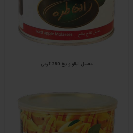
معسل آلبالو و یخ 250 گرمی