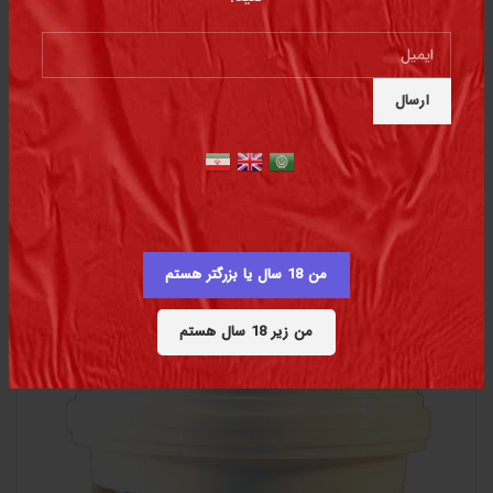
من 18 سال یا بزرگتر هستم
معسل بلوبری 250 گرمی
من زیر 18 سال هستم