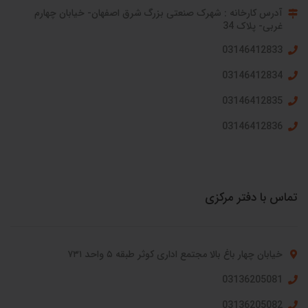
آدرس کارخانه : شهرک صنعتی بزرگ شرق اصفهان- خیابان چهارم
غربی- پلاک 34
03146412833
03146412834
03146412835
03146412836
تماس با دفتر مرکزی
خیابان چهار باغ بالا مجتمع اداری کوثر طبقه ۵ واحد ۷۳۱
03136205081
03136205082