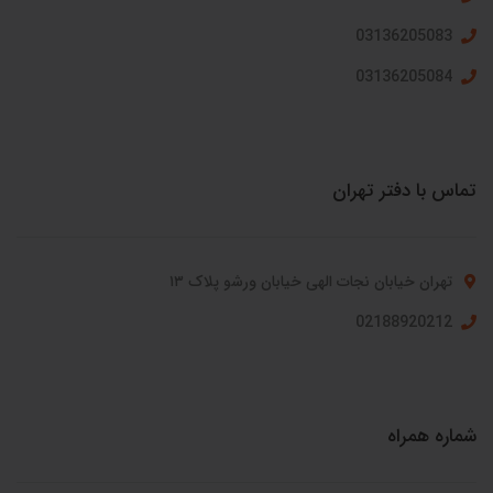
03136205083
03136205084
تماس با دفتر تهران
تهران خیابان نجات الهی خیابان ورشو پلاک ۱۳
02188920212
شماره همراه