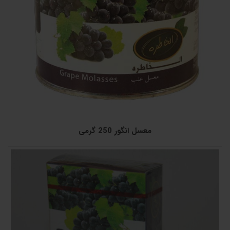
معسل انگور 250 گرمی