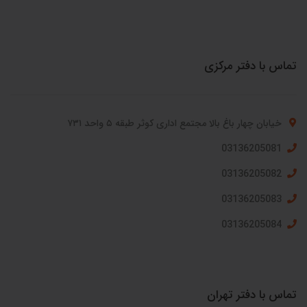
تماس با دفتر مرکزی
خیابان چهار باغ بالا مجتمع اداری کوثر طبقه ۵ واحد ۷۳۱
03136205081
03136205082
03136205083
03136205084
تماس با دفتر تهران