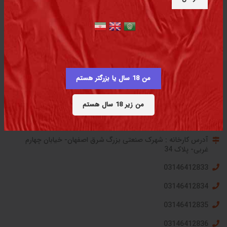
من 18 سال یا بزرگتر هستم
تماس با کارخانه
من زیر 18 سال هستم
آدرس کارخانه : شهرک صنعتی بزرگ شرق اصفهان- خیابان چهارم
غربی- پلاک 34
03146412833
03146412834
03146412835
03146412836