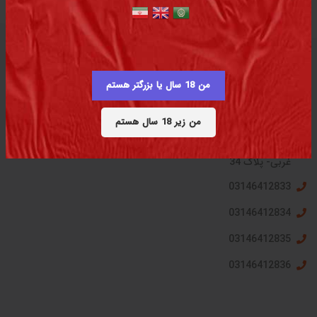
من 18 سال یا بزرگتر هستم
تماس با کارخانه
من زیر 18 سال هستم
آدرس کارخانه : شهرک صنعتی بزرگ شرق اصفهان- خیابان چهارم
غربی- پلاک 34
03146412833
03146412834
03146412835
03146412836