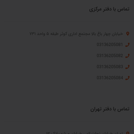
تماس با دفتر مرکزی
خیابان چهار باغ بالا مجتمع اداری کوثر طبقه ۵ واحد ۷۳۱
03136205081
03136205082
03136205083
03136205084
تماس با دفتر تهران
تهران خیابان نجات الهی خیابان ورشو پلاک ۱۳